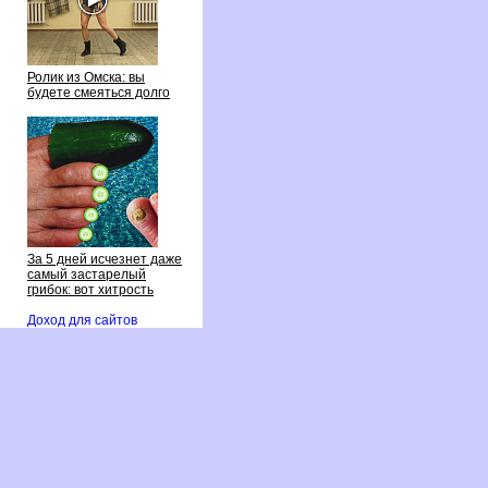
Ролик из Омска: вы
удете смеяться долго
За 5 дней исчезнет даже
самый застарелый
рибок: вот хитрость
Доход для сайто