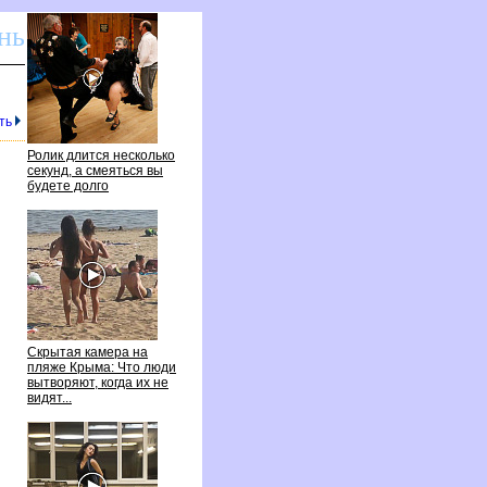
нь
ть
Ролик длится несколько
секунд, а смеяться вы
удете долго
Скрытая камера на
пляже Крыма: Что люди
ытворяют, когда их не
идят...