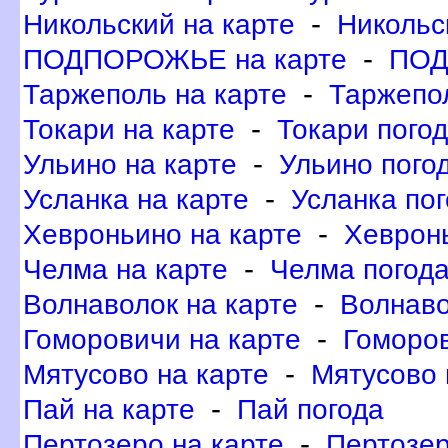
-
Никольский на карте
Никольс
-
ПОДПОРОЖЬЕ на карте
ПОД
-
Таржеполь на карте
Таржепо
-
Токари на карте
Токари пого
-
Ульино на карте
Ульино пого
-
Усланка на карте
Усланка по
-
Хевроньино на карте
Хеврон
-
Челма на карте
Челма погод
-
олнаволок на карте
олнаво
-
Гоморовичи на карте
Гоморов
-
Мятусово на карте
Мятусово 
-
Пай на карте
Пай погода
-
Пертозеро на карте
Пертозер