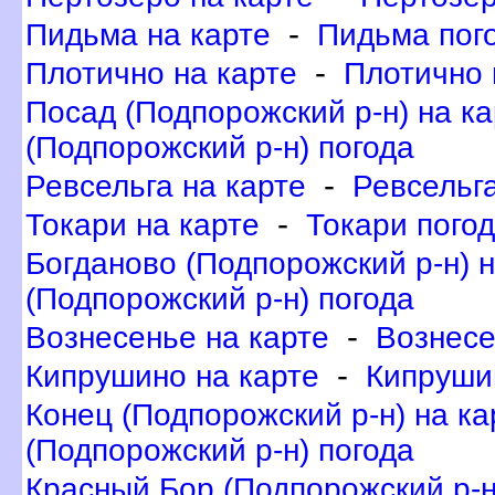
-
Пидьма на карте
Пидьма пог
-
Плотично на карте
Плотично 
Посад (Подпорожский р-н) на ка
(Подпорожский р-н) погода
-
Ревсельга на карте
Ревсельга
-
Токари на карте
Токари пого
Богданово (Подпорожский р-н) н
(Подпорожский р-н) погода
-
ознесенье на карте
ознесе
-
Кипрушино на карте
Кипруши
Конец (Подпорожский р-н) на ка
(Подпорожский р-н) погода
Красный Бор (Подпорожский р-н