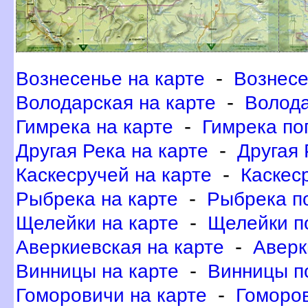
-
ознесенье на карте
ознесе
-
олодарская на карте
олода
-
Гимрека на карте
Гимрека по
-
Другая Река на карте
Другая 
-
Каскесручей на карте
Каскес
-
Рыбрека на карте
Рыбрека п
-
Щелейки на карте
Щелейки п
-
Аверкиевская на карте
Аверк
-
инницы на карте
инницы п
-
Гоморовичи на карте
Гоморов