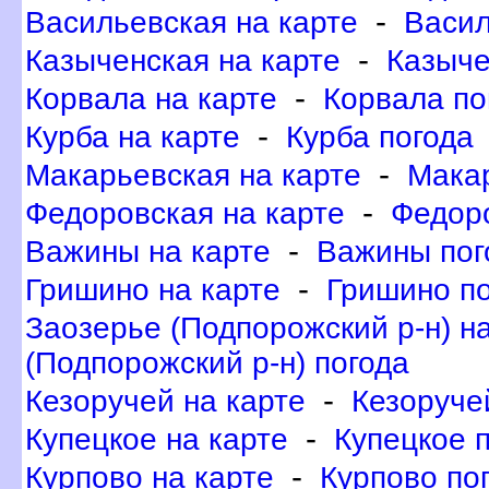
-
асильевская на карте
асиль
-
Казыченская на карте
Казыче
-
Корвала на карте
Корвала по
-
Курба на карте
Курба погода
-
Макарьевская на карте
Макар
-
Федоровская на карте
Федоро
-
ажины на карте
ажины пог
-
Гришино на карте
Гришино п
Заозерье (Подпорожский р-н) на
(Подпорожский р-н) погода
-
Кезоручей на карте
Кезоруче
-
Купецкое на карте
Купецкое 
-
Курпово на карте
Курпово по