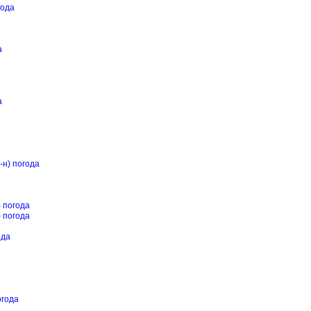
года
а
а
-н) погода
) погода
) погода
ода
огода