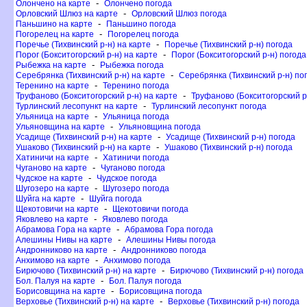
-
Олончено на карте
Олончено погода
-
Орловский Шлюз на карте
Орловский Шлюз погода
-
Паньшино на карте
Паньшино погода
-
Погорелец на карте
Погорелец погода
-
Поречье (Тихвинский р-н) на карте
Поречье (Тихвинский р-н) погода
-
Порог (Бокситогорский р-н) на карте
Порог (Бокситогорский р-н) погода
-
Рыбежка на карте
Рыбежка погода
-
Серебрянка (Тихвинский р-н) на карте
Серебрянка (Тихвинский р-н) по
-
Теренино на карте
Теренино погода
-
Труфаново (Бокситогорский р-н) на карте
Труфаново (Бокситогорский р
-
Турлинский лесопункт на карте
Турлинский лесопункт погода
-
Ульяница на карте
Ульяница погода
-
Ульяновщина на карте
Ульяновщина погода
-
Усадище (Тихвинский р-н) на карте
Усадище (Тихвинский р-н) погода
-
Ушаково (Тихвинский р-н) на карте
Ушаково (Тихвинский р-н) погода
-
Хатиничи на карте
Хатиничи погода
-
Чуганово на карте
Чуганово погода
-
Чудское на карте
Чудское погода
-
Шугозеро на карте
Шугозеро погода
-
Шуйга на карте
Шуйга погода
-
Щекотовичи на карте
Щекотовичи погода
-
Яковлево на карте
Яковлево погода
-
Абрамова Гора на карте
Абрамова Гора погода
-
Алешины Нивы на карте
Алешины Нивы погода
-
Андронниково на карте
Андронниково погода
-
Анхимово на карте
Анхимово погода
-
Бирючово (Тихвинский р-н) на карте
Бирючово (Тихвинский р-н) погода
-
Бол. Палуя на карте
Бол. Палуя погода
-
Борисовщина на карте
Борисовщина погода
-
ерховье (Тихвинский р-н) на карте
ерховье (Тихвинский р-н) погода