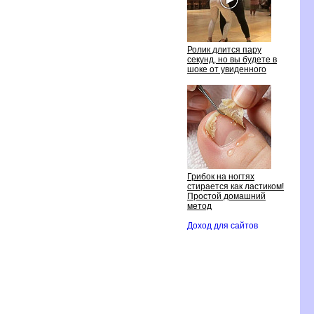
Ролик длится пару
секунд, но вы будете
шоке от увиденного
Грибок на ногтях
стирается как ластиком!
Простой домашний
метод
Доход для сайто