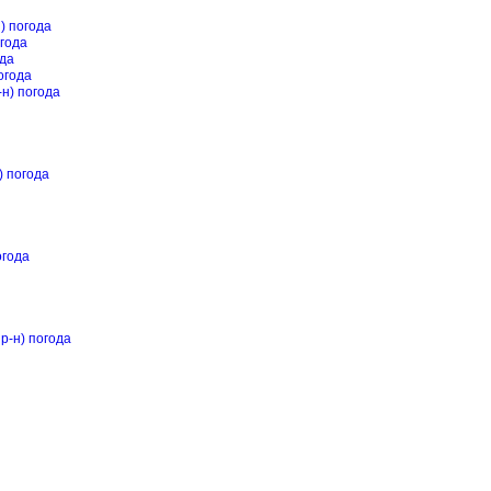
) погода
огода
ода
огода
н) погода
) погода
огода
р-н) погода