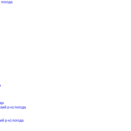
) погода
а
ода
кий р-н) погода
ий р-н) погода