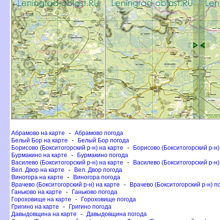
-
Абрамово на карте
Абрамово погода
-
Белый Бор на карте
Белый Бор погода
-
Борисово (Бокситогорский р-н) на карте
Борисово (Бокситогорский р-н)
-
Бурмакино на карте
Бурмакино погода
-
асилево (Бокситогорский р-н) на карте
асилево (Бокситогорский р-н)
-
ел. Двор на карте
ел. Двор погода
-
иногора на карте
иногора погода
-
рачево (Бокситогорский р-н) на карте
рачево (Бокситогорский р-н) п
-
Ганьково на карте
Ганьково погода
-
Гороховище на карте
Гороховище погода
-
Григино на карте
Григино погода
-
Давыдовщина на карте
Давыдовщина погода