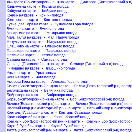
-
Дмитрово (Бокситогорский р-н) на карте
Дмитрово (Бокситогорский р-н
-
Кильмуя на карте
Кильмуя погода
-
Койгуши на карте
Койгуши погода
-
Кончик на карте
Кончик погода
-
Коптяево на карте
Коптяево погода
-
Кузнецова Гора на карте
Кузнецова Гора погода
-
Лукино на карте
Лукино погода
-
Макарьино на карте
Макарьино погода
-
Мал. Палуя на карте
Мал. Палуя погода
-
Никульское на карте
Никульское погода
-
Олешково на карте
Олешково погода
-
Пашозеро на карте
Пашозеро погода
-
Пятино на карте
Пятино погода
-
Самара на карте
Самара погода
-
Селище (Тихвинский р-н) на карте
Селище (Тихвинский р-н) погода
-
Тимошино на карте
Тимошино погода
-
Урья на карте
Урья погода
-
Чога на карте
Чога погода
-
Амосова Гора на карте
Амосова Гора погода
-
Белая (Бокситогорский р-н) на карте
Белая (Бокситогорский р-н) погод
-
Белячиха на карте
Белячиха погода
-
Боброзеро на карте
Боброзеро погода
-
Бор (Бокситогорский р-н) на карте
Бор (Бокситогорский р-н) погода
-
Бочево (Бокситогорский р-н) на карте
Бочево (Бокситогорский р-н) пог
-
еликий Двор (Бокситогорский р-н) на карте
еликий Двор (Бокситогорс
-
Корталы-Усадище на карте
Корталы-Усадище погода
-
Красноборский на карте
Красноборский погода
-
Красный Бор (Бокситогорский р-н) на карте
Красный Бор (Бокситогорск
-
Крутой Ручей на карте
Крутой Ручей погода
-
Лахта (Бокситогорский р-н) на карте
Лахта (Бокситогорский р-н) погода