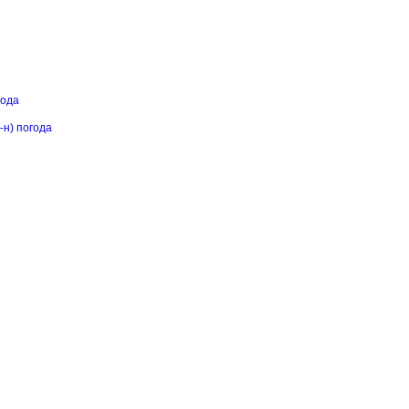
года
-н) погода