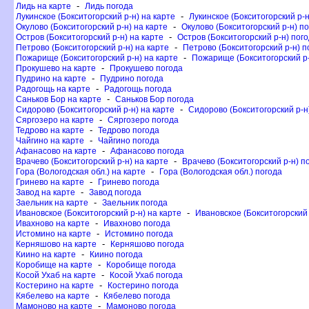
-
Лидь на карте
Лидь погода
-
Лукинское (Бокситогорский р-н) на карте
Лукинское (Бокситогорский р-н
-
Окулово (Бокситогорский р-н) на карте
Окулово (Бокситогорский р-н) п
-
Остров (Бокситогорский р-н) на карте
Остров (Бокситогорский р-н) пог
-
Петрово (Бокситогорский р-н) на карте
Петрово (Бокситогорский р-н) п
-
Пожарище (Бокситогорский р-н) на карте
Пожарище (Бокситогорский р-
-
Прокушево на карте
Прокушево погода
-
Пудрино на карте
Пудрино погода
-
Радогощь на карте
Радогощь погода
-
Саньков Бор на карте
Саньков Бор погода
-
Сидорово (Бокситогорский р-н) на карте
Сидорово (Бокситогорский р-н
-
Сяргозеро на карте
Сяргозеро погода
-
Тедрово на карте
Тедрово погода
-
Чайгино на карте
Чайгино погода
-
Афанасово на карте
Афанасово погода
-
рачево (Бокситогорский р-н) на карте
рачево (Бокситогорский р-н) п
-
Гора (Вологодская обл.) на карте
Гора (Вологодская обл.) погода
-
Гринево на карте
Гринево погода
-
Завод на карте
Завод погода
-
Заельник на карте
Заельник погода
-
Ивановское (Бокситогорский р-н) на карте
Ивановское (Бокситогорский 
-
Ивахново на карте
Ивахново погода
-
Истомино на карте
Истомино погода
-
Керняшово на карте
Керняшово погода
-
Киино на карте
Киино погода
-
Коробище на карте
Коробище погода
-
Косой Ухаб на карте
Косой Ухаб погода
-
Костерино на карте
Костерино погода
-
Кябелево на карте
Кябелево погода
-
Мамоново на карте
Мамоново погода