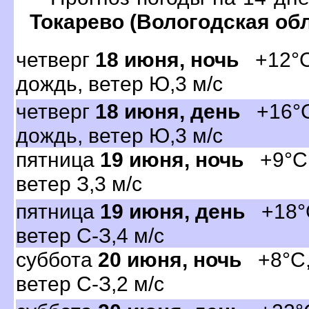
Токарево (Вологодская об
четвер
18 июня, ночь
+12°C,
дождь, ветер Ю,3 м/с
четвер
18 июня, день
+16°C
дождь, ветер Ю,3 м/с
пятница
19 июня, ночь
+9°C, 
етер З,3 м/с
пятница
19 июня, день
+18°C
етер С-З,4 м/с
суббота
20 июня, ночь
+8°C, 
етер С-З,2 м/с