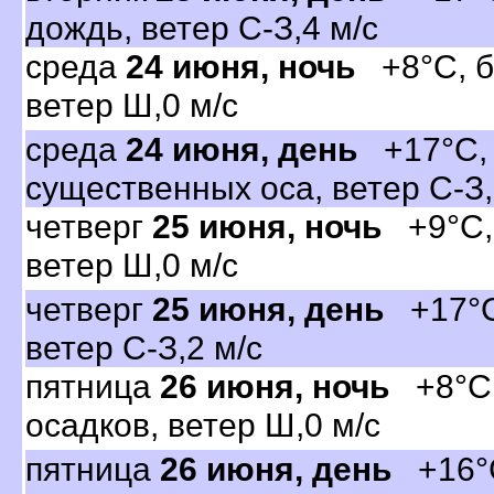
дождь, ветер С-З,4 м/с
среда
24 июня, ночь
+8°C, бе
етер Ш,0 м/с
среда
24 июня, день
+17°C, 
существенных оса, ветер С-З,
четвер
25 июня, ночь
+9°C, 
етер Ш,0 м/с
четвер
25 июня, день
+17°C,
етер С-З,2 м/с
пятница
26 июня, ночь
+8°C,
осадков, ветер Ш,0 м/с
пятница
26 июня, день
+16°C