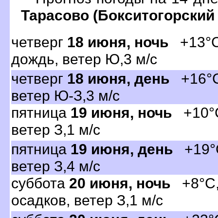
Тарасово (Бокситогорский
четвер
18 июня, ночь
+13°C,
дождь, ветер Ю,3 м/с
четвер
18 июня, день
+16°C,
етер Ю-З,3 м/с
пятница
19 июня, ночь
+10°C,
етер З,1 м/с
пятница
19 июня, день
+19°C
етер З,4 м/с
суббота
20 июня, ночь
+8°C,
осадков, ветер З,1 м/с