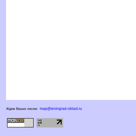
map@leningrad-oblast.ru
Ждем Ваших писем: