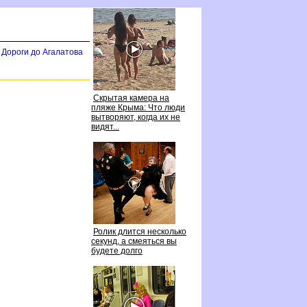
Дороги до Агалатова
Скрытая камера на
пляже Крыма: Что люди
ытворяют, когда их не
идят...
Ролик длится несколько
секунд, а смеяться вы
удете долго