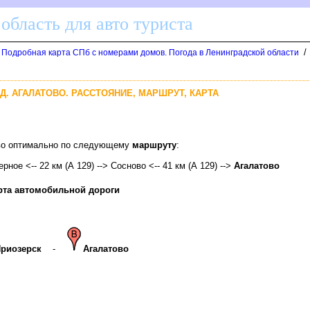
область для авто туриста
/
. Подробная карта СПб с номерами домов. Погода в Ленинградской области
 Д. АГАЛАТОВО. РАССТОЯНИЕ, МАРШРУТ, КАРТА
ово оптимально по следующему
маршруту
:
ерное <-- 22 км (А 129) --> Сосново <-- 41 км (А 129) -->
Агалатово
рта автомобильной дороги
риозерск
-
Агалатово