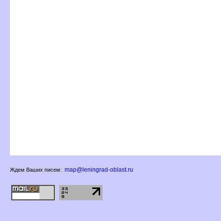
map@leningrad-oblast.ru
Ждем Ваших писем: