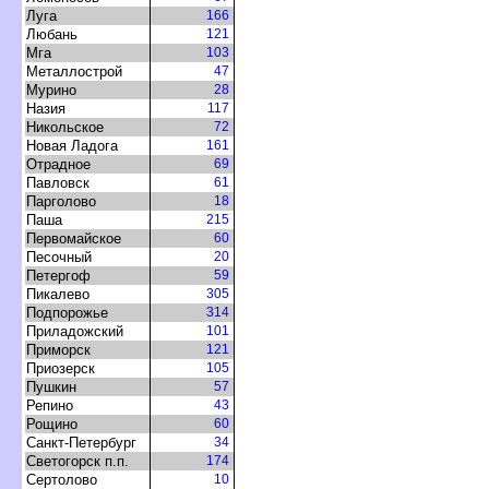
Луга
166
Любань
121
Мга
103
Металлострой
47
Мурино
28
Назия
117
Никольское
72
Новая Ладога
161
Отрадное
69
Павловск
61
Парголово
18
Паша
215
Первомайское
60
Песочный
20
Петергоф
59
Пикалево
305
Подпорожье
314
Приладожский
101
Приморск
121
Приозерск
105
Пушкин
57
Репино
43
Рощино
60
Санкт-Петербур
34
Светогорск п.п.
174
Сертолово
10