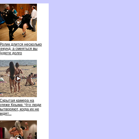
Ролик длится несколько
секунд, а смеяться вы
удете долго
Скрытая камера на
пляже Крыма: Что люди
ытворяют, когда их не
идят...