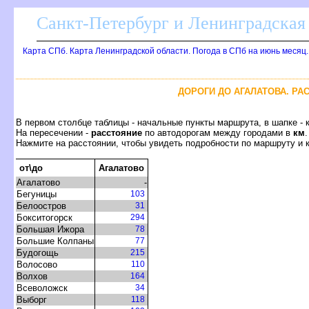
Санкт-Петербург и Ленинградская 
Карта СПб. Карта Ленинградской области. Погода в СПб на июнь месяц
ДОРОГИ ДО АГАЛАТОВА. Р
первом столбце таблицы - начальные пункты маршрута, в шапке - 
На пересечении -
расстояние
по автодорогам между городами
км
.
Нажмите на расстоянии, чтобы увидеть подробности по маршруту и 
от\до
Агалатово
Агалатово
-
Бегуницы
103
Белоостро
31
Бокситогорск
294
Большая Ижора
78
Большие Колпаны
77
Будогощь
215
олосово
110
олхо
164
севоложск
34
ыбор
118