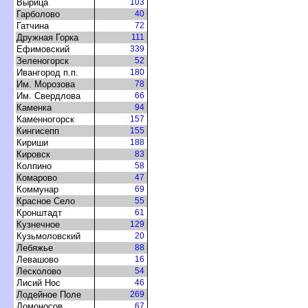
ырица
103
Гарболово
40
Гатчина
72
Дружная Горка
111
Ефимовский
339
Зеленогорск
52
Ивангород п.п.
180
Им. Морозова
78
Им. Свердлова
66
Каменка
94
Каменногорск
157
Кингисепп
155
Кириши
188
Кировск
83
Колпино
58
Комарово
47
Коммунар
69
Красное Село
55
Кронштадт
61
Кузнечное
129
Кузьмоловский
20
Лебяжье
88
Левашово
16
Лесколово
54
Лисий Нос
46
Лодейное Поле
269
Ломоносо
67