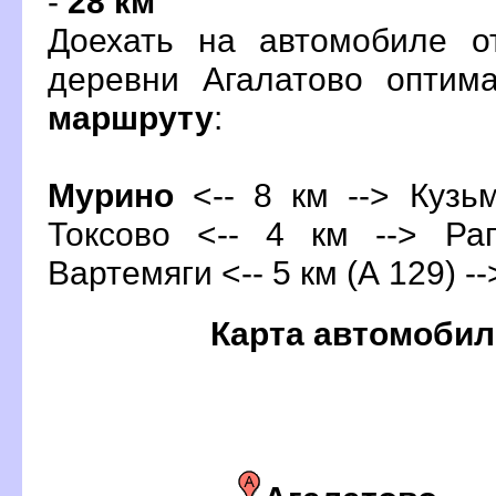
-
28 км
Доехать на автомобиле о
деревни Агалатово оптим
маршруту
:
Мурино
<-- 8 км --> Кузьм
Токсово <-- 4 км --> Ра
артемяги <-- 5 км (А 129) -
Карта автомобил