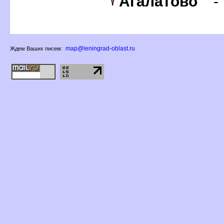
Агалатово
map@leningrad-oblast.ru
Ждем Ваших писем: