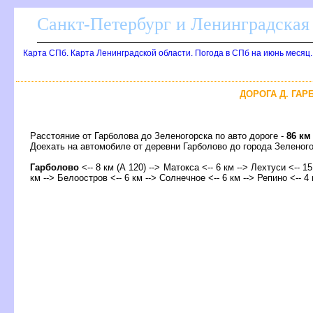
Санкт-Петербург и Ленинградская 
Карта СПб. Карта Ленинградской области. Погода в СПб на июнь месяц
ДОРОГА Д. ГАР
Расстояние от Гарболова до Зеленогорска по авто дороге -
86 км
Доехать на автомобиле от деревни Гарболово до города Зелено
Гарболово
<-- 8 км (А 120) --> Матокса <-- 6 км --> Лехтуси <-- 15
км --> Белоостров <-- 6 км --> Солнечное <-- 6 км --> Репино <-- 4