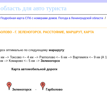
область для авто туриста
/
. Подробная карта СПб с номерами домов. Погода в Ленинградской области
БОЛОВО - Г. ЗЕЛЕНОГОРСК. РАССТОЯНИЕ, МАРШРУТ, КАРТА
горск оптимально по следующему
маршруту
:
 км --> Токсово <-- 4 км --> Рапполово <-- 6 км --> Вартемяги <-- 9 км (А 1
 км --> Комарово <-- 5 км -->
Зеленогорск
Карта автомобильной дороги
Зеленогорск
-
Гарболово