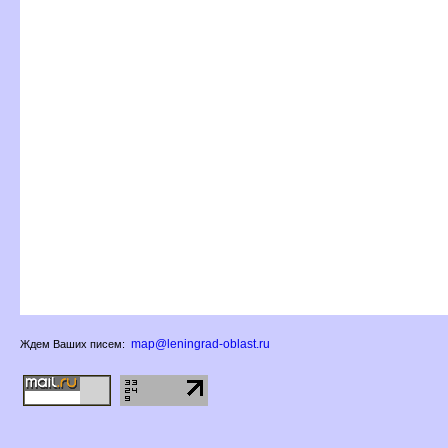
map@leningrad-oblast.ru
Ждем Ваших писем: