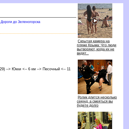
Дороги до Зеленогорска
Скрытая камера на
пляже Крыма: Что люди
ытворяют, когда их не
идят...
29) --> Юкки <-- 6 км --> Песочный <-- 11
Ролик длится несколько
секунд, а смеяться вы
удете долго