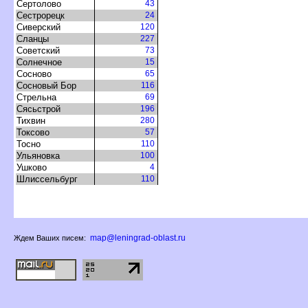
Сертолово
43
Сестрорецк
24
Сиверский
120
Сланцы
227
Советский
73
Солнечное
15
Сосново
65
Сосновый Бор
116
Стрельна
69
Сясьстрой
196
Тихвин
280
Токсово
57
Тосно
110
Ульяновка
100
Ушково
4
Шлиссельбур
110
map@leningrad-oblast.ru
Ждем Ваших писем: