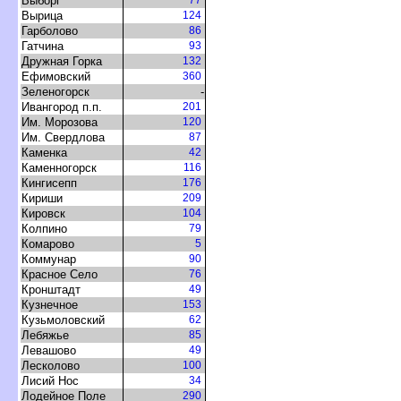
ыбор
ырица
124
Гарболово
86
Гатчина
93
Дружная Горка
132
Ефимовский
360
Зеленогорск
-
Ивангород п.п.
201
Им. Морозова
120
Им. Свердлова
87
Каменка
42
Каменногорск
116
Кингисепп
176
Кириши
209
Кировск
104
Колпино
79
Комарово
5
Коммунар
90
Красное Село
76
Кронштадт
49
Кузнечное
153
Кузьмоловский
62
Лебяжье
85
Левашово
49
Лесколово
100
Лисий Нос
34
Лодейное Поле
290