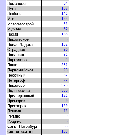
Ломоносо
64
Луга
187
Любань
142
Мга
124
Металлострой
68
Мурино
62
Назия
138
Никольское
93
Новая Ладога
182
Отрадное
90
Павловск
82
Парголово
51
Паша
236
Первомайское
23
Песочный
32
Петергоф
72
Пикалево
326
Подпорожье
335
Приладожский
122
Приморск
69
Приозерск
129
Пушкин
78
Репино
9
Рощино
8
Санкт-Петербур
55
Светогорск п.п.
133