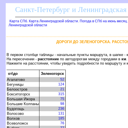
Санкт-Петербург и Ленинградская 
Карта СПб. Карта Ленинградской области. Погода в СПб на июнь меся
Ленинградской области
ДОРОГИ ДО ЗЕЛЕНОГОРСКА. РАССТО
первом столбце таблицы - начальные пункты маршрута, в шапке - 
На пересечении -
расстояние
по автодорогам между городами
км
.
Нажмите на расстоянии, чтобы увидеть подробности по маршруту и 
от\до
Зеленогорск
Агалатово
52
Бегуницы
124
Белоостро
21
Бокситогорск
315
Большая Ижора
75
Большие Колпаны
98
Будогощь
236
олосово
131
олхо
185
севоложск
76
77