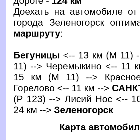
дороге -
124 км
Доехать на автомобиле от
орода Зеленогорск оптим
маршруту
:
Бегуницы
<-- 13 км (М 11) 
11) --> Черемыкино <-- 11 к
15 км (М 11) --> Красно
Горелово <-- 11 км -->
САНК
(Р 123) --> Лисий Нос <-- 1
24 км -->
Зеленогорск
Карта автомобил