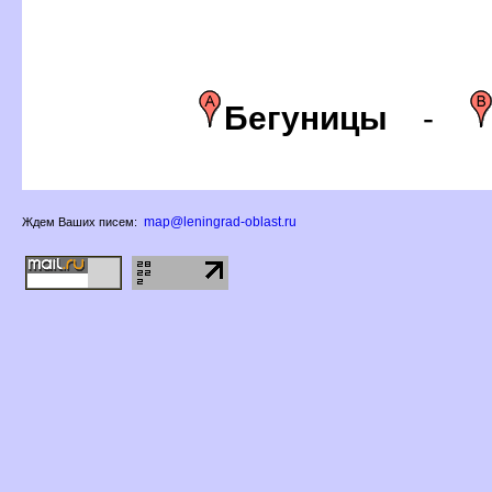
Бегуницы
-
map@leningrad-oblast.ru
Ждем Ваших писем: