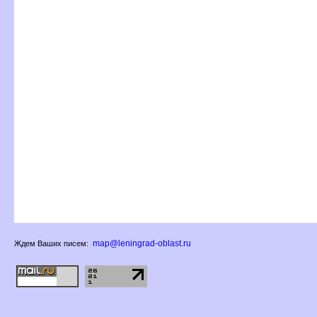
map@leningrad-oblast.ru
Ждем Ваших писем: