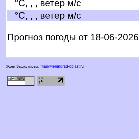
°C, , , ветер м/с
°C, , , ветер м/с
Прогноз погоды от 18-06-2026
map@leningrad-oblast.ru
Ждем Ваших писем: