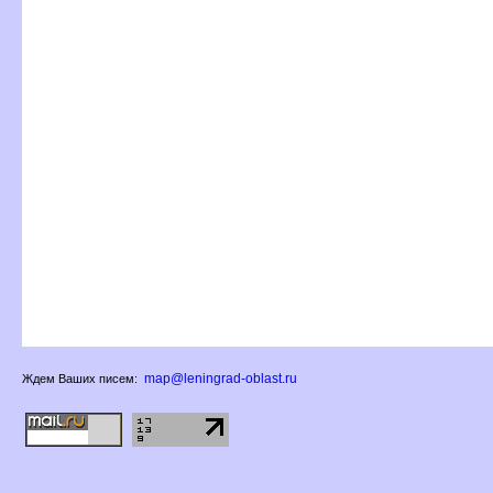
map@leningrad-oblast.ru
Ждем Ваших писем: