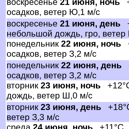
оскресенье
21 июня, ночь
+
осадков, ветер Ю,1 м/с
оскресенье
21 июня, день
+
небольшой дождь, гро, ветер 
понедельник
22 июня, ночь
+
осадков, ветер З,2 м/с
понедельник
22 июня, день
+
осадков, ветер З,2 м/с
торник
23 июня, ночь
+12°C
дождь, ветер Ш,0 м/с
торник
23 июня, день
+18°C,
етер З,3 м/с
среда
24 июня, ночь
+11°C, 