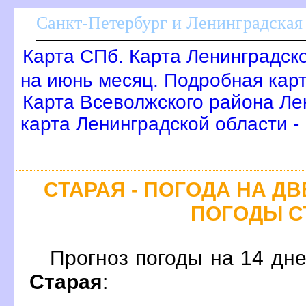
Санкт-Петербург и Ленинградская 
Карта СПб. Карта Ленинградск
на июнь месяц. Подробная кар
Карта Всеволжского района Ле
карта Ленинградской области -
СТАРАЯ - ПОГОДА НА ДВ
ПОГОДЫ С
Прогноз погоды на 14 дн
Старая
: