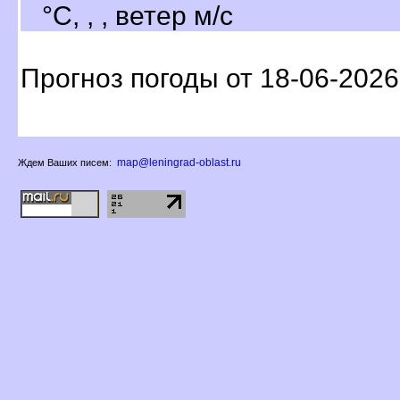
°C, , , ветер м/с
Прогноз погоды от 18-06-2026
map@leningrad-oblast.ru
Ждем Ваших писем: