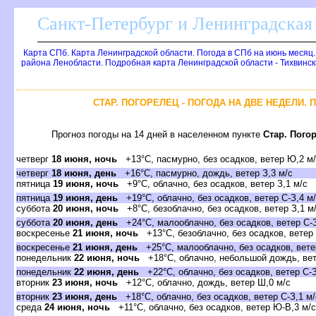
Санкт-Петербург и Ленинградская 
Карта СПб. Карта Ленинградской области. Погода в СПб на июнь месяц
района Ленобласти. Подробная карта Ленинградской области - Тихвинс
СТАР. ПОГОРЕЛЕЦ - ПОГОДА НА ДВЕ НЕДЕЛИ.
Прогноз погоды на 14 дней в населенном пункте
Стар. Пого
четвер
18 июня, ночь
+13°C, пасмурно, без осадков, ветер Ю,2 м
четвер
18 июня, день
+16°C, пасмурно, дождь, ветер З,3 м/с
пятница
19 июня, ночь
+9°C, облачно, без осадков, ветер З,1 м/с
пятница
19 июня, день
+19°C, облачно, без осадков, ветер С-З,4 м
суббота
20 июня, ночь
+8°C, безоблачно, без осадков, ветер З,1 м
суббота
20 июня, день
+24°C, малооблачно, без осадков, ветер С-З
оскресенье
21 июня, ночь
+13°C, безоблачно, без осадков, ветер
оскресенье
21 июня, день
+25°C, малооблачно, без осадков, вете
понедельник
22 июня, ночь
+18°C, облачно, небольшой дождь, вет
понедельник
22 июня, день
+22°C, облачно, без осадков, ветер С-З
торник
23 июня, ночь
+12°C, облачно, дождь, ветер Ш,0 м/с
торник
23 июня, день
+18°C, облачно, без осадков, ветер С-З,1 м/
среда
24 июня, ночь
+11°C, облачно, без осадков, ветер Ю-В,3 м/с