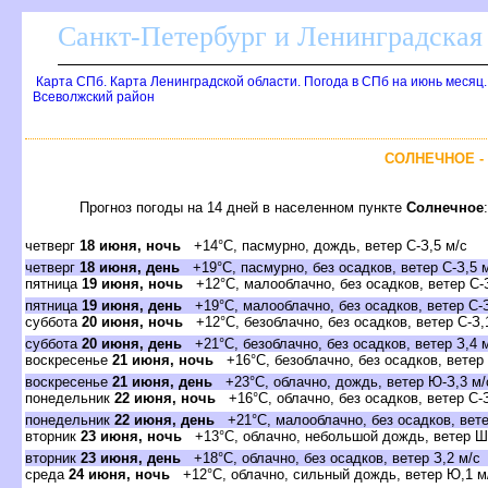
Санкт-Петербург и Ленинградская 
Карта СПб. Карта Ленинградской области. Погода в СПб на июнь месяц
севолжский район
СОЛНЕЧНОЕ -
Прогноз погоды на 14 дней в населенном пункте
Солнечное
:
четвер
18 июня, ночь
+14°C, пасмурно, дождь, ветер С-З,5 м/с
четвер
18 июня, день
+19°C, пасмурно, без осадков, ветер С-З,5 
пятница
19 июня, ночь
+12°C, малооблачно, без осадков, ветер С-З
пятница
19 июня, день
+19°C, малооблачно, без осадков, ветер С-З
суббота
20 июня, ночь
+12°C, безоблачно, без осадков, ветер С-З,
суббота
20 июня, день
+21°C, безоблачно, без осадков, ветер З,4 
оскресенье
21 июня, ночь
+16°C, безоблачно, без осадков, ветер
оскресенье
21 июня, день
+23°C, облачно, дождь, ветер Ю-З,3 м/
понедельник
22 июня, ночь
+16°C, облачно, без осадков, ветер С-З
понедельник
22 июня, день
+21°C, малооблачно, без осадков, вете
торник
23 июня, ночь
+13°C, облачно, небольшой дождь, ветер Ш
торник
23 июня, день
+18°C, облачно, без осадков, ветер З,2 м/с
среда
24 июня, ночь
+12°C, облачно, сильный дождь, ветер Ю,1 м