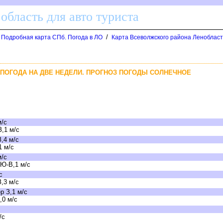
область для авто туриста
/
. Подробная карта СПб. Погода в ЛО
Карта Всеволжского района Ленобласт
 ПОГОДА НА ДВЕ НЕДЕЛИ. ПРОГНОЗ ПОГОДЫ СОЛНЕЧНОЕ
м/с
,1 м/с
,4 м/с
1 м/с
м/с
 Ю-В,1 м/с
с
,3 м/с
р З,1 м/с
,0 м/с
/с