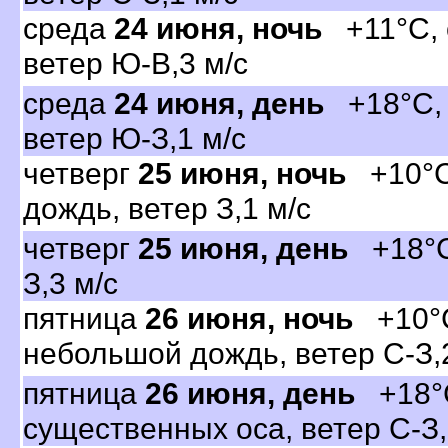
среда
24 июня, ночь
+11°C, о
етер Ю-В,3 м/с
среда
24 июня, день
+18°C, о
етер Ю-З,1 м/с
четвер
25 июня, ночь
+10°C,
дождь, ветер З,1 м/с
четвер
25 июня, день
+18°C,
З,3 м/с
пятница
26 июня, ночь
+10°C
небольшой дождь, ветер С-З,
пятница
26 июня, день
+18°C
существенных оса, ветер С-З,