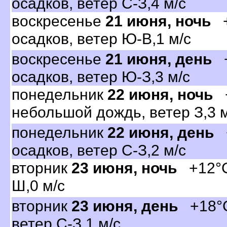
осадков, ветер С-З,4 м/с
оскресенье
21 июня, ночь
+
осадков, ветер Ю-В,1 м/с
оскресенье
21 июня, день
+
осадков, ветер Ю-З,3 м/с
понедельник
22 июня, ночь
+
небольшой дождь, ветер З,3 м
понедельник
22 июня, день
+
осадков, ветер С-З,2 м/с
торник
23 июня, ночь
+12°C,
Ш,0 м/с
торник
23 июня, день
+18°C,
етер С-З,1 м/с