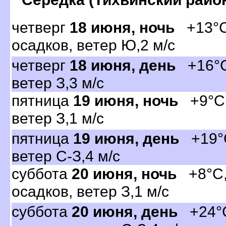
четвер
18 июня, ночь
+13°C,
осадков, ветер Ю,2 м/с
четвер
18 июня, день
+16°C,
етер З,3 м/с
пятница
19 июня, ночь
+9°C, 
етер З,1 м/с
пятница
19 июня, день
+19°C
етер С-З,4 м/с
суббота
20 июня, ночь
+8°C, 
осадков, ветер З,1 м/с
суббота
20 июня, день
+24°C