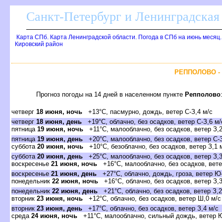
Санкт-Петербург и Ленинградская 
Карта СПб. Карта Ленинградской области. Погода в СПб на июнь месяц
Кировский район
РЕППОЛОВО -
Прогноз погоды на 14 дней в населенном пункте
Репполово
четвер
18 июня, ночь
+13°C, пасмурно, дождь, ветер С-З,4 м/с
четвер
18 июня, день
+19°C, облачно, без осадков, ветер С-З,6 м/
пятница
19 июня, ночь
+11°C, малооблачно, без осадков, ветер З,2
пятница
19 июня, день
+20°C, малооблачно, без осадков, ветер С-З
суббота
20 июня, ночь
+10°C, безоблачно, без осадков, ветер З,1 
суббота
20 июня, день
+25°C, малооблачно, без осадков, ветер З,3
оскресенье
21 июня, ночь
+16°C, малооблачно, без осадков, вете
оскресенье
21 июня, день
+27°C, облачно, дождь, гроза, ветер Ю-
понедельник
22 июня, ночь
+16°C, облачно, без осадков, ветер З,3
понедельник
22 июня, день
+21°C, облачно, без осадков, ветер З,2
торник
23 июня, ночь
+12°C, облачно, без осадков, ветер Ш,0 м/с
торник
23 июня, день
+17°C, облачно, без осадков, ветер З,4 м/с
среда
24 июня, ночь
+11°C, малооблачно, сильный дождь, ветер Ю