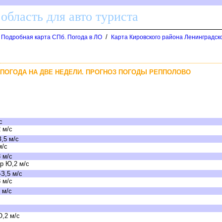
область для авто туриста
/
. Подробная карта СПб. Погода в ЛО
Карта Кировского района Ленинградск
 ПОГОДА НА ДВЕ НЕДЕЛИ. ПРОГНОЗ ПОГОДЫ РЕППОЛОВО
:
с
 м/с
,5 м/с
м/с
 м/с
р Ю,2 м/с
З,5 м/с
 м/с
 м/с
,2 м/с