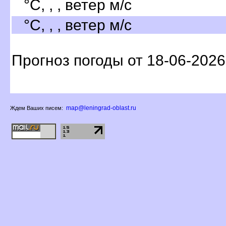
°C, , , ветер м/с
°C, , , ветер м/с
Прогноз погоды от 18-06-2026
map@leningrad-oblast.ru
Ждем Ваших писем: