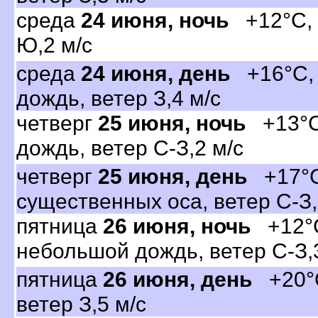
среда
24 июня, ночь
+12°C, 
Ю,2 м/с
среда
24 июня, день
+16°C, 
дождь, ветер З,4 м/с
четвер
25 июня, ночь
+13°C,
дождь, ветер С-З,2 м/с
четвер
25 июня, день
+17°C,
существенных оса, ветер С-З,
пятница
26 июня, ночь
+12°C
небольшой дождь, ветер С-З,
пятница
26 июня, день
+20°C
етер З,5 м/с