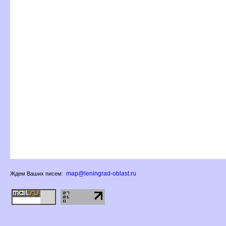
map@leningrad-oblast.ru
Ждем Ваших писем: