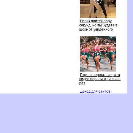
Ролик длится пару
секунд, но вы будете
шоке от увиденного
Ржу не переставая, это
идео пересмотришь не
раз
Доход для сайто