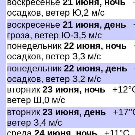
оскресенье
21 июня, ночь
+
осадков, ветер Ю,2 м/с
оскресенье
21 июня, день
+
роза, ветер Ю-З,5 м/с
понедельник
22 июня, ночь
+
осадков, ветер З,3 м/с
понедельник
22 июня, день
+
осадков, ветер З,2 м/с
торник
23 июня, ночь
+12°C,
етер Ш,0 м/с
торник
23 июня, день
+17°C,
етер З,4 м/с
среда
24 июня, ночь
+11°C, 