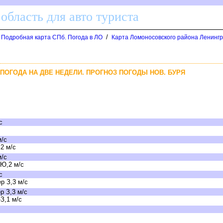
область для авто туриста
/
. Подробная карта СПб. Погода в ЛО
Карта Ломоносовского района Ленингр
- ПОГОДА НА ДВЕ НЕДЕЛИ. ПРОГНОЗ ПОГОДЫ НОВ. БУРЯ
с
м/с
2 м/с
м/с
 Ю,2 м/с
с
р З,3 м/с
р З,3 м/с
З,1 м/с