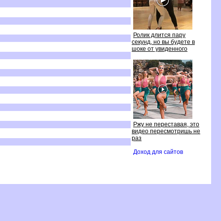
Ролик длится пару
секунд, но вы будете
шоке от увиденного
Ржу не переставая, это
идео пересмотришь не
раз
Доход для сайто