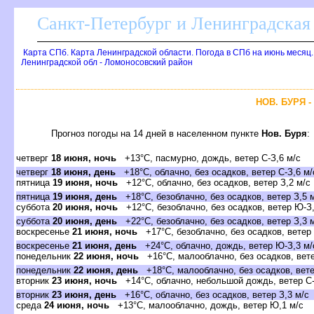
Санкт-Петербург и Ленинградская 
Карта СПб. Карта Ленинградской области. Погода в СПб на июнь месяц
Ленинградской обл - Ломоносовский район
НОВ. БУРЯ 
Прогноз погоды на 14 дней в населенном пункте
Нов. Буря
:
четвер
18 июня, ночь
+13°C, пасмурно, дождь, ветер С-З,6 м/с
четвер
18 июня, день
+18°C, облачно, без осадков, ветер С-З,6 м/
пятница
19 июня, ночь
+12°C, облачно, без осадков, ветер З,2 м/с
пятница
19 июня, день
+18°C, безоблачно, без осадков, ветер З,5 
суббота
20 июня, ночь
+12°C, безоблачно, без осадков, ветер Ю-З,
суббота
20 июня, день
+22°C, безоблачно, без осадков, ветер З,3 
оскресенье
21 июня, ночь
+17°C, безоблачно, без осадков, ветер
оскресенье
21 июня, день
+24°C, облачно, дождь, ветер Ю-З,3 м/
понедельник
22 июня, ночь
+16°C, малооблачно, без осадков, вете
понедельник
22 июня, день
+18°C, малооблачно, без осадков, вете
торник
23 июня, ночь
+14°C, облачно, небольшой дождь, ветер С-
торник
23 июня, день
+16°C, облачно, без осадков, ветер З,3 м/с
среда
24 июня, ночь
+13°C, малооблачно, дождь, ветер Ю,1 м/с