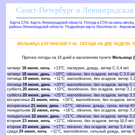
Санкт-Петербург и Ленинградская 
Карта СПб. Карта Ленинградской области. Погода в СПб на июнь месяц
района Ленинградской области. Подробная карта Ленобласти - Кировск
МЕЛЬНИЦА (ГАТЧИНСКИЙ Р-Н) - ПОГОДА НА ДВЕ НЕДЕЛИ.
Прогноз погоды на 14 дней в населенном пункте
Мельница (
четвер
18 июня, ночь
+13°C, пасмурно, дождь, ветер С-З,4 м/с
четвер
18 июня, день
+19°C, облачно, без осадков, ветер С-З,6 м/
пятница
19 июня, ночь
+11°C, малооблачно, без осадков, ветер З,2
пятница
19 июня, день
+20°C, малооблачно, без осадков, ветер С-З
суббота
20 июня, ночь
+10°C, безоблачно, без осадков, ветер З,1 
суббота
20 июня, день
+25°C, малооблачно, без осадков, ветер З,3
оскресенье
21 июня, ночь
+16°C, малооблачно, без осадков, вете
оскресенье
21 июня, день
+27°C, облачно, дождь, гроза, ветер Ю-
понедельник
22 июня, ночь
+16°C, облачно, без осадков, ветер З,3
понедельник
22 июня, день
+21°C, облачно, без осадков, ветер З,2
торник
23 июня, ночь
+12°C, облачно, без осадков, ветер Ш,0 м/с
торник
23 июня, день
+17°C, облачно, без осадков, ветер З,4 м/с
среда
24 июня, ночь
+11°C, малооблачно, сильный дождь, ветер Ю