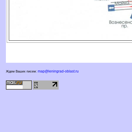
map@leningrad-oblast.ru
Ждем Ваших писем: