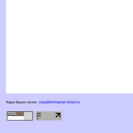
map@leningrad-oblast.ru
Ждем Ваших писем: