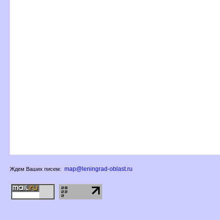
map@leningrad-oblast.ru
Ждем Ваших писем: