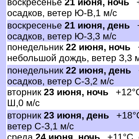
оскресенье
21 июня, ночь
+
осадков, ветер Ю-В,1 м/с
оскресенье
21 июня, день
+
осадков, ветер Ю-З,3 м/с
понедельник
22 июня, ночь
+
небольшой дождь, ветер З,3 м
понедельник
22 июня, день
+
осадков, ветер С-З,2 м/с
торник
23 июня, ночь
+12°C,
Ш,0 м/с
торник
23 июня, день
+18°C,
етер С-З,1 м/с
среда
24 июня, ночь
+11°C, о