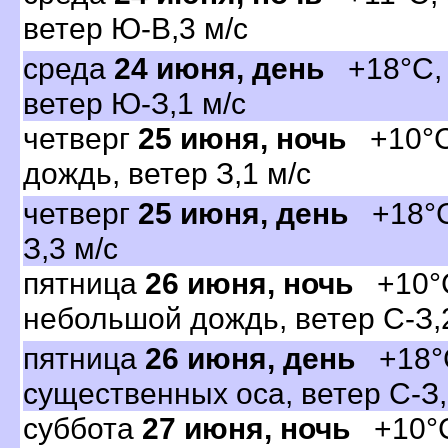
етер Ю-В,3 м/с
среда
24 июня, день
+18°C, о
етер Ю-З,1 м/с
четвер
25 июня, ночь
+10°C,
дождь, ветер З,1 м/с
четвер
25 июня, день
+18°C,
З,3 м/с
пятница
26 июня, ночь
+10°C
небольшой дождь, ветер С-З,
пятница
26 июня, день
+18°C
существенных оса, ветер С-З,
суббота
27 июня, ночь
+10°C,