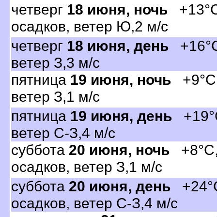
четвер
18 июня, ночь
+13°C,
осадков, ветер Ю,2 м/с
четвер
18 июня, день
+16°C,
етер З,3 м/с
пятница
19 июня, ночь
+9°C, 
етер З,1 м/с
пятница
19 июня, день
+19°C
етер С-З,4 м/с
суббота
20 июня, ночь
+8°C, 
осадков, ветер З,1 м/с
суббота
20 июня, день
+24°C
осадков, ветер С-З,4 м/с