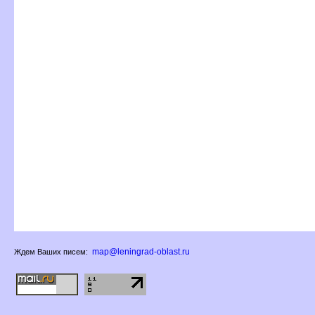
map@leningrad-oblast.ru
Ждем Ваших писем: