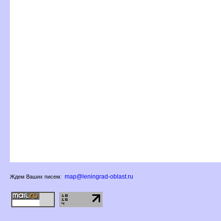
map@leningrad-oblast.ru
Ждем Ваших писем: