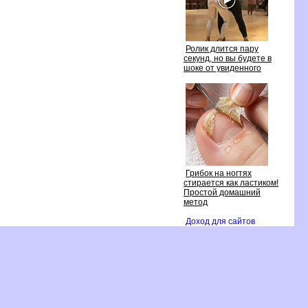
Ролик длится пару
секунд, но вы будете
шоке от увиденного
Грибок на ногтях
стирается как ластиком!
Простой домашний
метод
Доход для сайто