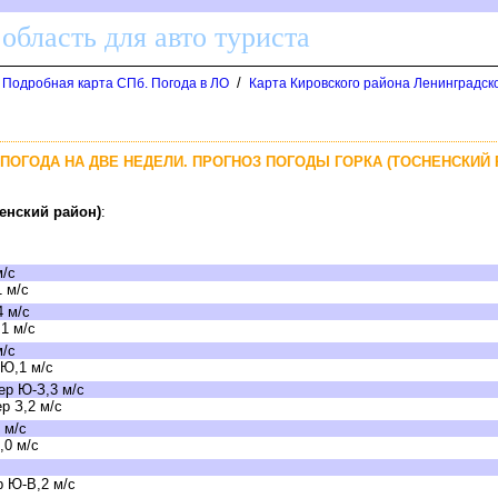
область для авто туриста
/
. Подробная карта СПб. Погода в ЛО
Карта Кировского района Ленинградск
- ПОГОДА НА ДВЕ НЕДЕЛИ. ПРОГНОЗ ПОГОДЫ ГОРКА (ТОСНЕНСКИЙ Р
ненский район)
:
м/с
 м/с
4 м/с
1 м/с
м/с
 Ю,1 м/с
ер Ю-З,3 м/с
р З,2 м/с
 м/с
,0 м/с
 Ю-В,2 м/с