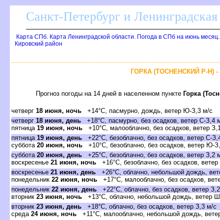
Санкт-Петербург и Ленинградская 
Карта СПб. Карта Ленинградской области. Погода в СПб на июнь месяц
Кировский район
ГОРКА (ТОСНЕНСКИЙ Р-Н) 
Прогноз погоды на 14 дней в населенном пункте
Горка (Тос
четвер
18 июня, ночь
+14°C, пасмурно, дождь, ветер Ю-З,3 м/с
четвер
18 июня, день
+18°C, пасмурно, без осадков, ветер С-З,4 
пятница
19 июня, ночь
+10°C, малооблачно, без осадков, ветер З,1
пятница
19 июня, день
+22°C, безоблачно, без осадков, ветер С-З,
суббота
20 июня, ночь
+10°C, безоблачно, без осадков, ветер Ю-З,
суббота
20 июня, день
+25°C, безоблачно, без осадков, ветер З,2 
оскресенье
21 июня, ночь
+16°C, безоблачно, без осадков, ветер
оскресенье
21 июня, день
+26°C, облачно, небольшой дождь, вет
понедельник
22 июня, ночь
+17°C, малооблачно, без осадков, вете
понедельник
22 июня, день
+22°C, облачно, без осадков, ветер З,2
торник
23 июня, ночь
+13°C, облачно, небольшой дождь, ветер Ш
торник
23 июня, день
+18°C, облачно, без осадков, ветер З,3 м/с
среда
24 июня, ночь
+11°C, малооблачно, небольшой дождь, ветер