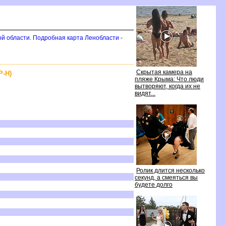
ой области. Подробная карта Ленобласти -
Скрытая камера на
-Н)
пляже Крыма: Что люди
ытворяют, когда их не
идят...
Ролик длится несколько
секунд, а смеяться вы
удете долго