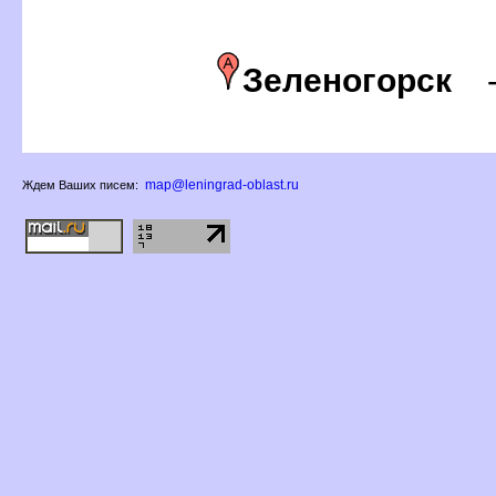
Зеленогорск
map@leningrad-oblast.ru
Ждем Ваших писем: