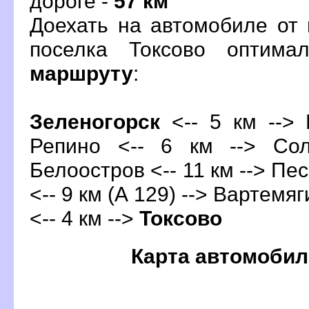
дороге -
57 км
Доехать на автомобиле от 
поселка Токсово оптима
маршруту
:
Зеленогорск
<-- 5 км --> 
Репино <-- 6 км --> Сол
Белоостров <-- 11 км --> Пес
<-- 9 км (А 129) --> Вартемяг
<-- 4 км -->
Токсово
Карта автомобил