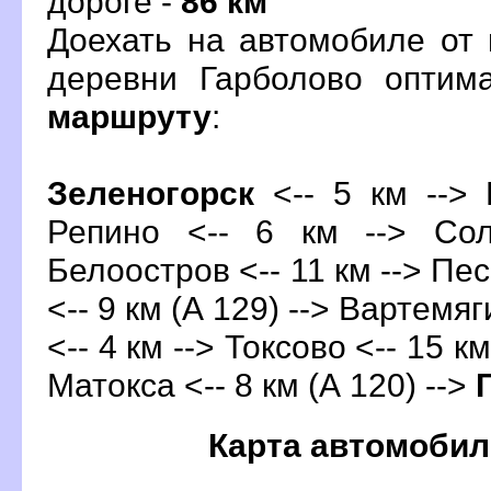
дороге -
86 км
Доехать на автомобиле от 
деревни Гарболово оптим
маршруту
:
Зеленогорск
<-- 5 км --> 
Репино <-- 6 км --> Сол
Белоостров <-- 11 км --> Пес
<-- 9 км (А 129) --> Вартемяг
<-- 4 км --> Токсово <-- 15 км
Матокса <-- 8 км (А 120) -->
Карта автомобил