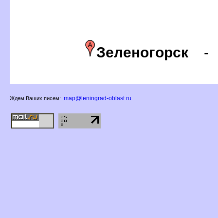
Зеленогорск
map@leningrad-oblast.ru
Ждем Ваших писем: