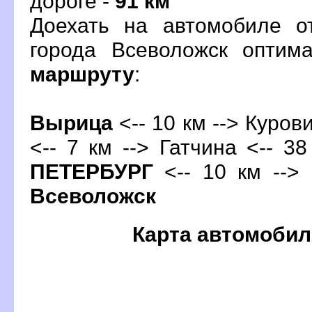
дороге -
91 км
Доехать на автомобиле о
орода Всеволожск оптим
маршруту
:
ырица
<-- 10 км --> Куров
<-- 7 км -->
Гатчина
<-- 38
ПЕТЕРБУРГ
<-- 10 км --> 
севоложск
Карта автомобил