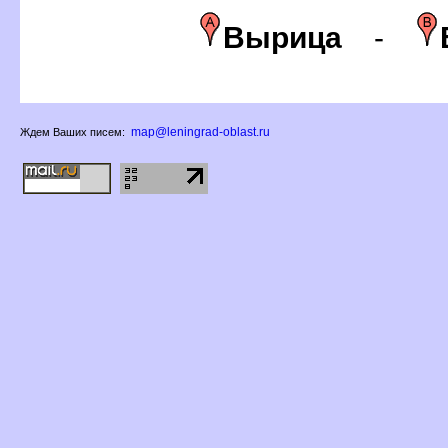
ырица
-
map@leningrad-oblast.ru
Ждем Ваших писем: