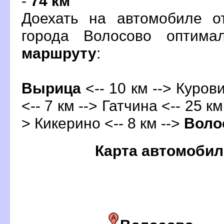
-
74 км
Доехать на автомобиле о
орода Волосово оптима
маршруту
:
ырица
<-- 10 км --> Куров
<-- 7 км -->
Гатчина
<-- 25 км
> Кикерино <-- 8 км -->
оло
Карта автомобил