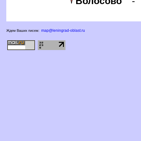
олосово
map@leningrad-oblast.ru
Ждем Ваших писем: