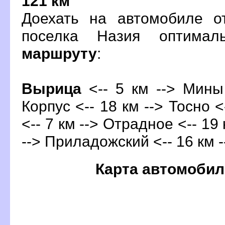
121 км
Доехать на автомобиле о
поселка Назия оптима
маршруту
:
ырица
<-- 5 км --> Мины 
Корпус <-- 18 км --> Тосно <
<-- 7 км --> Отрадное <-- 19 
--> Приладожский <-- 16 км 
Карта автомобил