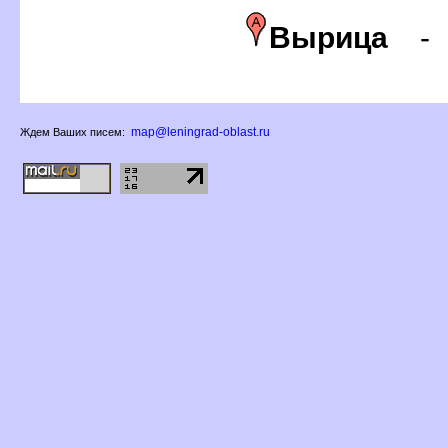
ырица
map@leningrad-oblast.ru
Ждем Ваших писем: