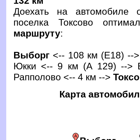
132 км
Доехать на автомобиле 
поселка Токсово оптима
маршруту
:
ыбор
<-- 108 км (Е18) -->
Юкки <-- 9 км (А 129) --> 
Рапполово <-- 4 км -->
Токсо
Карта автомобил