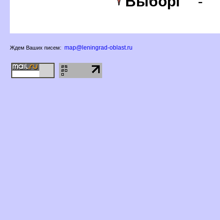
ыбор
-
map@leningrad-oblast.ru
Ждем Ваших писем: