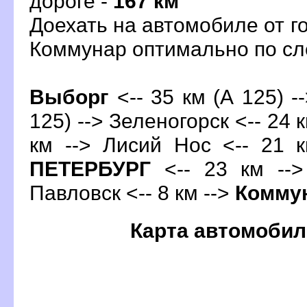
дороге -
167 км
Доехать на автомобиле от г
Коммунар оптимально по 
ыбор
<-- 35 км (А 125) -
125) --> Зеленогорск <-- 24 
км --> Лисий Нос <-- 21 
ПЕТЕРБУРГ
<-- 23 км --
Павловск <-- 8 км -->
Комму
Карта автомобил