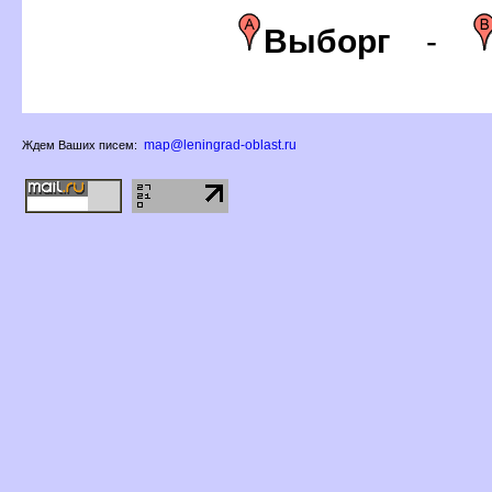
ыбор
-
map@leningrad-oblast.ru
Ждем Ваших писем: