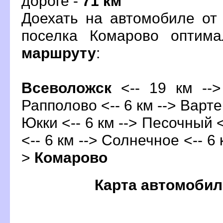
дороге -
71 км
Доехать на автомобиле от
поселка Комарово оптим
маршруту
:
севоложск
<-- 19 км -->
Рапполово <-- 6 км --> Вартем
Юкки <-- 6 км --> Песочный 
<-- 6 км --> Солнечное <-- 6 
>
Комарово
Карта автомобил