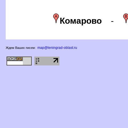
Комарово
-
map@leningrad-oblast.ru
Ждем Ваших писем: