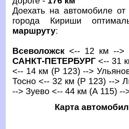
дороге -
176 км
Доехать на автомобиле от
орода Кириши оптимал
маршруту
:
севоложск
<-- 12 км --> 
САНКТ-ПЕТЕРБУРГ
<-- 31 
<-- 14 км (Р 123) --> Ульянов
Тосно <-- 32 км (Р 123) --> 
--> Зуево <-- 44 км (А 115) --
Карта автомобил