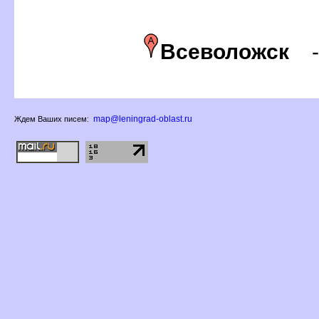
севоложск
map@leningrad-oblast.ru
Ждем Ваших писем: