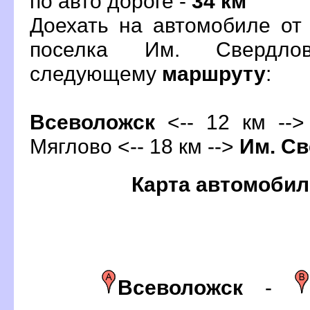
по авто дороге -
34 км
Доехать на автомобиле от
поселка Им. Свердло
следующему
маршруту
:
севоложск
<-- 12 км -->
Мяглово <-- 18 км -->
Им. С
Карта автомобил
севоложск
-