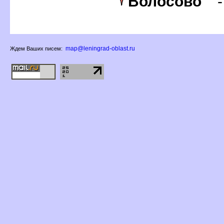
олосово
map@leningrad-oblast.ru
Ждем Ваших писем: