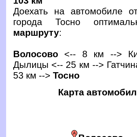
103 км
Доехать на автомобиле о
орода Тосно оптимал
маршруту
:
олосово
<-- 8 км --> Ки
Дылицы <-- 25 км -->
Гатчин
53 км -->
Тосно
Карта автомобил