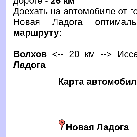
дороге -
26 км
Доехать на автомобиле от г
Новая Ладога оптимал
маршруту
:
олхо
<-- 20 км --> Исс
Ладога
Карта автомобил
Новая Ладога