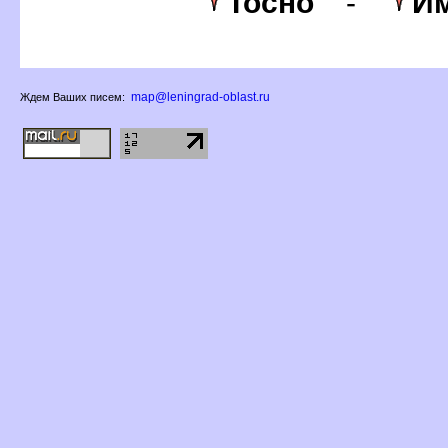
Тосно
-
Им
map@leningrad-oblast.ru
Ждем Ваших писем: