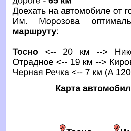
дороге -
65 км
Доехать на автомобиле от г
Им. Морозова оптимал
маршруту
:
Тосно
<-- 20 км --> Нико
Отрадное <-- 19 км --> Киров
Черная Речка <-- 7 км (А 120
Карта автомобил