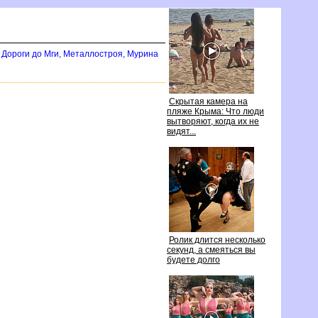
Дороги до Мги, Металлостроя, Мурина
Скрытая камера на
пляже Крыма: Что люди
ытворяют, когда их не
идят...
Ролик длится несколько
секунд, а смеяться вы
удете долго