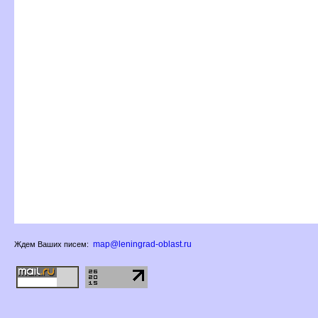
map@leningrad-oblast.ru
Ждем Ваших писем: