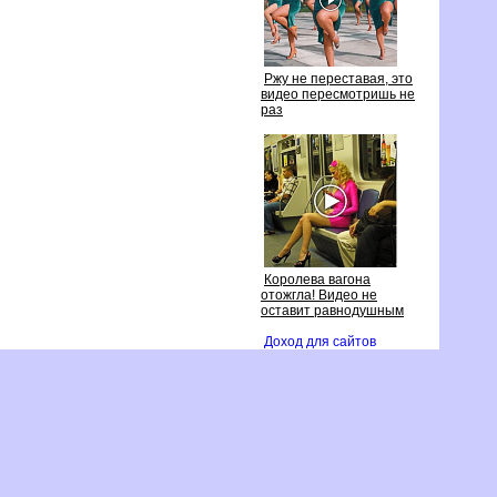
Ржу не переставая, это
идео пересмотришь не
раз
Королева вагона
отожгла! Видео не
оставит равнодушным
Доход для сайто