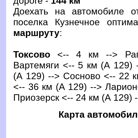
дороге -
144 км
Доехать на автомобиле о
поселка Кузнечное оптим
маршруту
:
Токсово
<-- 4 км --> Рап
артемяги <-- 5 км (А 129) -
(А 129) --> Сосново <-- 22 
<-- 36 км (А 129) --> Ларион
Приозерск <-- 24 км (А 129) 
Карта автомобил