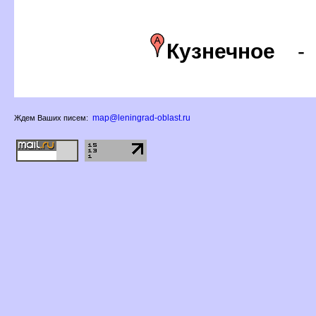
Кузнечное
map@leningrad-oblast.ru
Ждем Ваших писем: