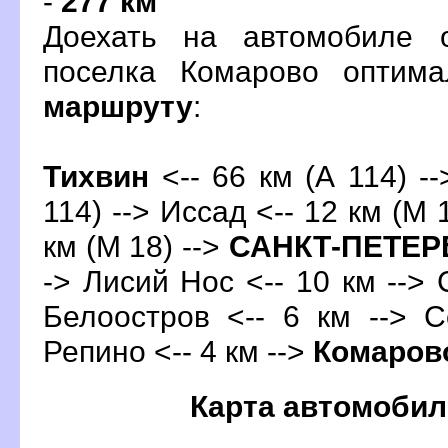
-
277 км
Доехать на автомобиле 
поселка Комарово оптим
маршруту
:
Тихвин
<-- 66 км (А 114) -
114) --> Иссад <-- 12 км (М 
км (М 18) -->
САНКТ-ПЕТЕР
-> Лисий Нос <-- 10 км --> 
Белоостров <-- 6 км --> С
Репино <-- 4 км -->
Комаров
Карта автомобил