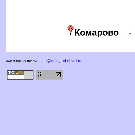
Комарово
map@leningrad-oblast.ru
Ждем Ваших писем: