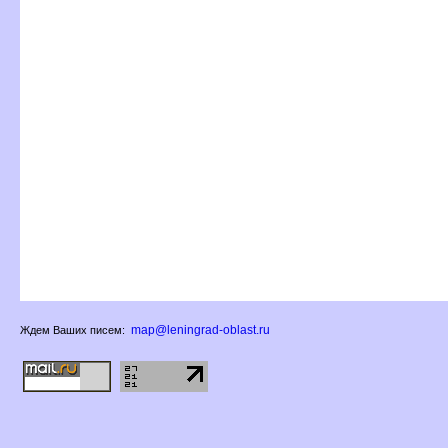
map@leningrad-oblast.ru
Ждем Ваших писем: