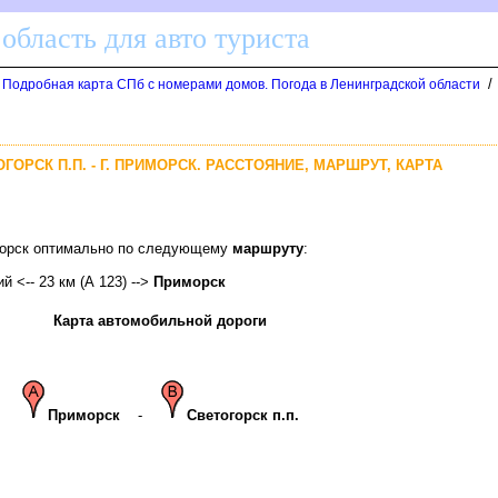
область для авто туриста
/
. Подробная карта СПб с номерами домов. Погода в Ленинградской области
ОГОРСК П.П. - Г. ПРИМОРСК. РАССТОЯНИЕ, МАРШРУТ, КАРТА
иморск оптимально по следующему
маршруту
:
ий <-- 23 км (А 123) -->
Приморск
Карта автомобильной дороги
Приморск
-
Светогорск п.п.