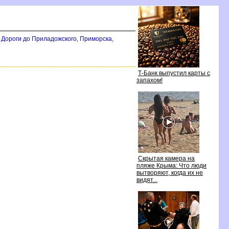
Дороги до Приладожского, Приморска,
Т-Банк выпустил карты с
запахом!
Скрытая камера на
пляже Крыма: Что люди
ытворяют, когда их не
идят...